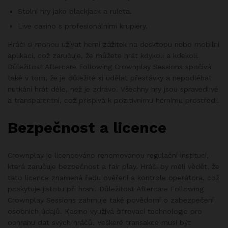
Stolní hry jako blackjack a ruleta.
Live casino s profesionálními krupiéry.
Hráči si mohou užívat herní zážitek na desktopu nebo mobilní
aplikaci, což zaručuje, že můžete hrát kdykoli a kdekoli.
Důležitost Aftercare Following Crownplay Sessions spočívá
také v tom, že je důležité si udělat přestávky a nepodléhat
nutkání hrát déle, než je zdrávo. Všechny hry jsou spravedlivé
a transparentní, což přispívá k pozitivnímu hernímu prostředí.
Bezpečnost a licence
Crownplay je licencováno renomovanou regulační institucí,
která zaručuje bezpečnost a fair play. Hráči by měli vědět, že
tato licence znamená řadu ověření a kontrole operátora, což
poskytuje jistotu při hraní. Důležitost Aftercare Following
Crownplay Sessions zahrnuje také povědomí o zabezpečení
osobních údajů. Kasino využívá šifrovací technologie pro
ochranu dat svých hráčů. Veškeré transakce musí být