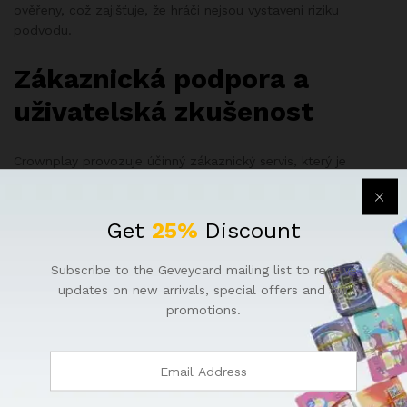
ověřeny, což zajišťuje, že hráči nejsou vystaveni riziku
podvodu.
Zákaznická podpora a
uživatelská zkušenost
Crownplay provozuje účinný zákaznický servis, který je
dostupný 24/7. Hráči mohou kontaktovat podporu
prostřednictvím e-mailu nebo živého chatu. Důležitost
Aftercare Following Crownplay Sessions zahrnuje také volbu
Get
25%
Discount
kontaktovat podporu, pokud máte dotazy nebo se cítíte
ztraceni ve svém herním zážitku. Celkově při používání
Subscribe to the Geveycard mailing list to receive
Crownplay pociťuji příjemné uživatelské rozhraní, které
updates on new arrivals, special offers and our
usnadňuje navigaci a hledání her. Také mobilní verze je skvěle
promotions.
optimalizovaná pro hraní na cestách.
Conclusion