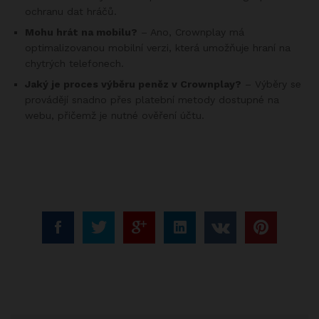
ochranu dat hráčů.
Mohu hrát na mobilu?
– Ano, Crownplay má
optimalizovanou mobilní verzi, která umožňuje hraní na
chytrých telefonech.
Jaký je proces výběru peněz v Crownplay?
– Výběry se
provádějí snadno přes platební metody dostupné na
webu, přičemž je nutné ověření účtu.