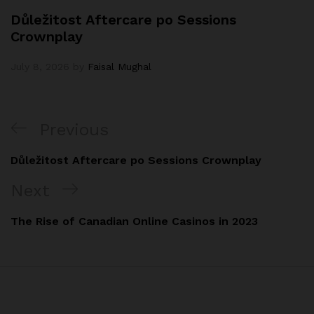
Důležitost Aftercare po Sessions
Crownplay
July 8, 2026
by
Faisal Mughal
Post
Previous
Previous
navigation
Post
Důležitost Aftercare po Sessions Crownplay
Next
Next
Post
The Rise of Canadian Online Casinos in 2023