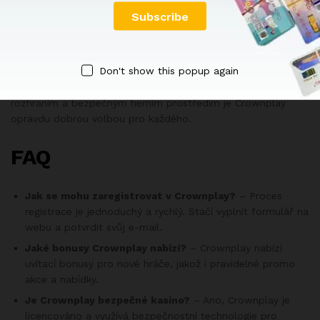
Na závěr chci říci, že Crownplay je skvělá volba pro všechny
hráče, kteří hledají kvalitní a bezpečné prostředí pro online
hazardní hry. Avšak je důležité mít na paměti důležitost
Aftercare Following Crownplay Sessions, abyste si udrželi
Don't show this popup again
zdravý vztah k hraní a minimalizovali riziko problémového
hraní. S širokým výběrem her, příjemným uživatelským
rozhraním a bezpečným herním prostředím je Crownplay
opravdu dobrou volbou pro každého.
FAQ
Jak se mohu zaregistrovat v Crownplay?
– Proces
registrace je jednoduchý a rychlý. Stačí vyplnit formulář na
webu a potvrdit svůj e-mail.
Jaké bonusy Crownplay nabízí?
– Crownplay nabízí
uvítací bonusy pro nové hráče, jakož i pravidelné promo
akce a nabídky.
Je Crownplay bezpečné kasino?
– Ano, Crownplay je
licencováno a využívá bezpečnostní technologie pro