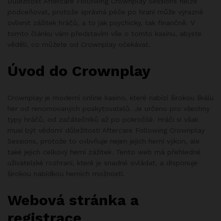
Důležitost Aftercare Following Crownplay Sessions nelze
podceňovat, protože správná péče po hraní může výrazně
ovlivnit zážitek hráčů, a to jak psychicky, tak finančně. V
tomto článku vám představím vše o tomto kasinu, abyste
věděli, co můžete od Crownplay očekávat.
Úvod do Crownplay
Crownplay je moderní online kasino, které nabízí širokou škálu
her od renomovaných poskytovatelů. Je určeno pro všechny
typy hráčů, od začátečníků až po pokročilé. Hráči si však
musí být vědomi důležitosti Aftercare Following Crownplay
Sessions, protože to ovlivňuje nejen jejich herní výkon, ale
také jejich celkový herní zážitek. Tento web má přehledné
uživatelské rozhraní, které je snadné ovládat, a disponuje
širokou nabídkou herních možností.
Webová stránka a
registrace