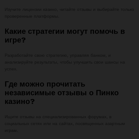
Изучите лицензии казино, читайте отзывы и выбирайте только
проверенные платформы.
Какие стратегии могут помочь в
игре?
Разработайте свою стратегию, управляя банком, и
анализируйте результаты, чтобы улучшить свои шансы на
успех.
Где можно прочитать
независимые отзывы о Пинко
казино?
Ищите отзывы на специализированных форумах, в
социальных сетях или на сайтах, посвященных азартным
играм.