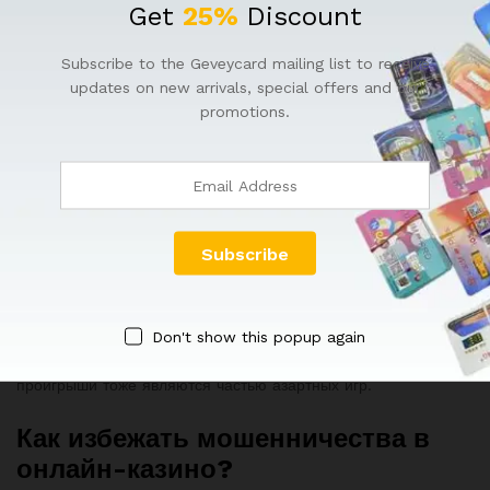
Get
25%
Discount
Частые вопросы
Subscribe to the Geveycard mailing list to receive
Каковы преимущества игры в
updates on new arrivals, special offers and our
promotions.
Пинко казино?
Преимущества включают широкий выбор игр, бонусные
программы, удобный интерфейс и качественное
обслуживание клиентов.
Можно ли выиграть в Пинко
казино?
Don't show this popup again
Да, многие игроки выигрывают, но также важно помнить, что
проигрыши тоже являются частью азартных игр.
Как избежать мошенничества в
онлайн-казино?