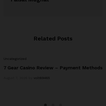
Related Posts
Uncategorized
7 Gear Casino Review – Payment Methods
August 7, 2026
by
volt89465