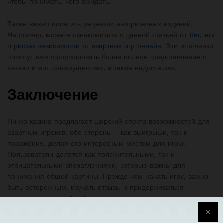
чтобы понимать, чего ожидать.
Также важно посетить рецензии авторитетных изданий.
Например, можете ознакомиться с данной статьей от
Reuters
о рисках зависимости от азартных игр онлайн
. Эти источники
помогут вам сформировать более полное представление о
казино и его преимуществах, а также недостатках.
Заключение
Пинко казино предлагает широкий спектр возможностей для
азартных игроков, обе стороны – как выигрыши, так и
поражения, делая его интересным местом для игры.
Пользователи делятся как положительными, так и
отрицательными впечатлениями, которые важны для
понимания общей картины. Прежде чем начать игру, важно
быть осторожным, изучать отзывы и придерживаться
разумных ставок. Играйте ответственно и помните: азартные
игры – это, прежде всего, развлечение!
казино пинко вход