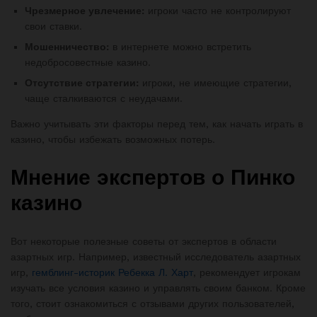
Чрезмерное увлечение:
игроки часто не контролируют
свои ставки.
Мошенничество:
в интернете можно встретить
недобросовестные казино.
Отсутствие стратегии:
игроки, не имеющие стратегии,
чаще сталкиваются с неудачами.
Важно учитывать эти факторы перед тем, как начать играть в
казино, чтобы избежать возможных потерь.
Мнение экспертов о Пинко
казино
Вот некоторые полезные советы от экспертов в области
азартных игр. Например, известный исследователь азартных
игр,
гемблинг-историк Ребекка Л. Харт
, рекомендует игрокам
изучать все условия казино и управлять своим банком. Кроме
того, стоит ознакомиться с отзывами других пользователей,