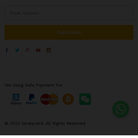
We Using Safe Payment For
© 2023 Geveycard. All Rights Reserved