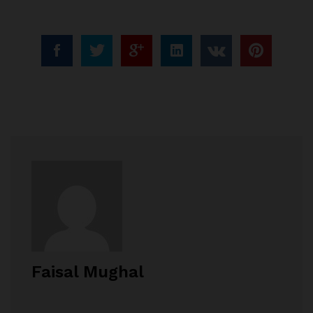
Faisal Mughal