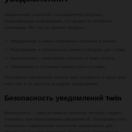
Уведомления позволяют пользователям получать
разнообразную информацию, что делает их особенно
полезными. Вот что вы можете ожидать:
Уведомления о новых спортивных событиях и матчах.
Информация о специальных акциях и бонусах для ставок.
Напоминания о важнейших событиях в мире спорта.
Обновления о состоянии вашего счета и ставок.
Регулярные обновления помогут вам оставаться в курсе всех
новостей и не упустить выгодные предложения.
Безопасность уведомлений 1win
Безопасность – один из важных аспектов, который следует
учитывать при использовании уведомлений. Платформа 1win
использует современные технологии шифрования для
защиты данных пользователей. Кроме того, уведомления