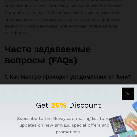
информацию и повышать свои шансы на успех в ставках.
Настройка уведомлений требует всего лишь нескольких
простых шагов, а преимущества, которые они приносят,
делают их незаменимыми для активных пользователей
платформы.
Часто задаваемые
вопросы (FAQs)
1. Как быстро приходят уведомления от 1win?
Уведомления приходят мгновенно, как только возникает
новое событие или акция, которая вас интересует.
Get
25%
Discount
2. Могу ли я отключить уведомления?
Subscribe to the Geveycard mailing list to receive
updates on new arrivals, special offers and our
Да, вы можете в любой момент отключить уведомления в
promotions.
настройках приложения.