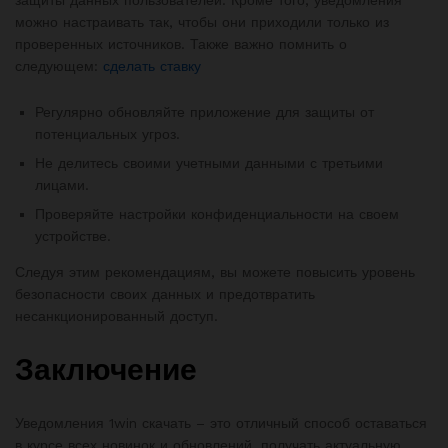
можно настраивать так, чтобы они приходили только из
проверенных источников. Также важно помнить о
следующем:
сделать ставку
Регулярно обновляйте приложение для защиты от
потенциальных угроз.
Не делитесь своими учетными данными с третьими
лицами.
Проверяйте настройки конфиденциальности на своем
устройстве.
Следуя этим рекомендациям, вы можете повысить уровень
безопасности своих данных и предотвратить
несанкционированный доступ.
Заключение
Уведомления 1win скачать – это отличный способ оставаться
в курсе всех новинок и обновлений, получать актуальную